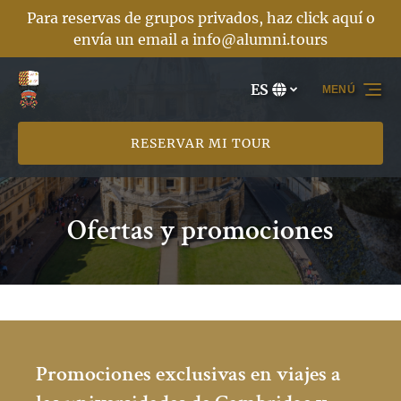
Para reservas de grupos privados, haz click aquí o
Saltar a la navegación principal
Saltar al contenido
Saltar al pie de página
envía un email a
info@alumni.tours
ES
MENÚ
Selecciona
tu
idioma
RESERVAR MI TOUR
Ofertas y promociones
Promociones exclusivas en viajes a