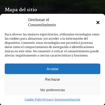
Mapa del sitio
Gestionar el
Inicio
Consentimiento
Excursiones por Cambridge
Tarjetas regalo
Para ofrecer las mejores experiencias, utilizamos tecnologías como
Empleos
las cookies para almacenar y/o acceder a la información del
dispositivo. Consentir estas tecnologías nos permitirá procesar
Todos los blogs
datos como el comportamiento de navegación o identificaciones
Contacto
únicas en este sitio. No consentir o retirar el consentimiento puede
afectar negativamente a ciertas características y funciones.
RESERVA AHORA
Aceptar
Rechazar
Ver preferencias
Cookie Policy
Privacy Statement
Imprint
Declaración De Privacidad Y Cookies
Terms of Use