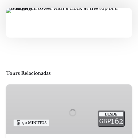
Tours Relacionadas
Private
&
Bespoke
|
DESDE
Cambridge
162
GBP
90 MINUTOS
University
Walking