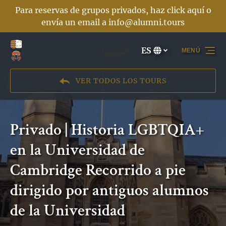
Para reservas de grupos privados, haz click aquí o
Saltar a la navegación principal
Saltar al contenido
Saltar al pie de página
envía un email a
info@alumni.tours
ES
MENÚ
Selecciona
tu
idioma
VER TODOS LOS TOURS
Privado | Historia LGBTQIA+
en la Universidad de
Cambridge Recorrido a pie
dirigido por antiguos alumnos
de la Universidad