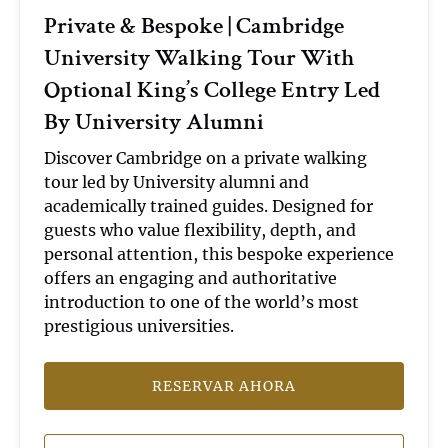
Tour
Private & Bespoke | Cambridge
With
University Walking Tour With
Optional
King’s
Optional King’s College Entry Led
College
By University Alumni
Entry
Led
Discover Cambridge on a private walking
By
tour led by University alumni and
University
academically trained guides. Designed for
Alumni
guests who value flexibility, depth, and
personal attention, this bespoke experience
offers an engaging and authoritative
introduction to one of the world’s most
prestigious universities.
RESERVAR AHORA