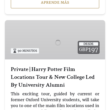
APRENDE MÁS
Private
|
Harry
Potter
DESDE
Film
197
GBP
90 MINUTOS
Locations
Tour
&
Private | Harry Potter Film
New
Locations Tour & New College Led
College
Led
By University Alumni
By
University
This exciting tour, guided by current or
Alumni
former Oxford University students, will take
you to one of the main film locations used in