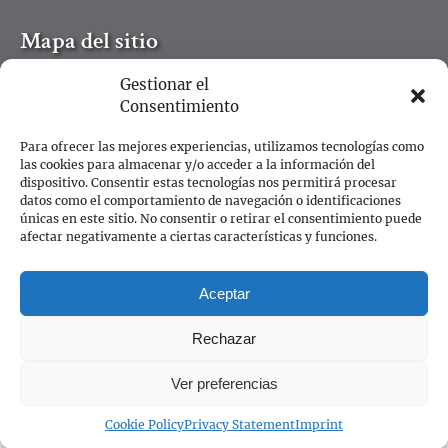
Mapa del sitio
Gestionar el
Inicio
Consentimiento
Excursiones por Cambridge
Tarjetas regalo
Para ofrecer las mejores experiencias, utilizamos tecnologías como
Empleos
las cookies para almacenar y/o acceder a la información del
dispositivo. Consentir estas tecnologías nos permitirá procesar
Todos los blogs
datos como el comportamiento de navegación o identificaciones
Contacto
únicas en este sitio. No consentir o retirar el consentimiento puede
afectar negativamente a ciertas características y funciones.
RESERVA AHORA
Aceptar
Rechazar
Ver preferencias
LLAMA PARA RESERVAR
Cookie Policy
Privacy Statement
Imprint
Declaración De Privacidad Y Cookies
Terms of Use