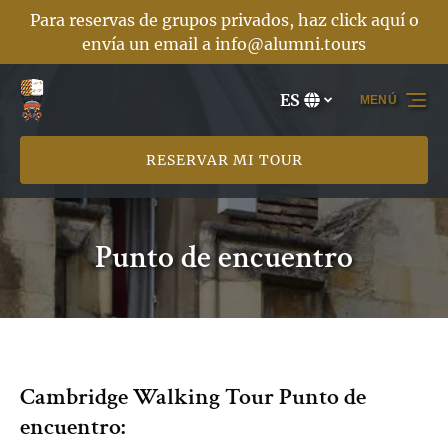
Para reservas de grupos privados, haz click aquí o
Saltar a la navegación principal
Saltar al contenido
Saltar al pie de página
envía un email a
info@alumni.tours
ES
MENÚ
Selecciona
tu
idioma
RESERVAR MI TOUR
Punto de encuentro
Cambridge Walking Tour Punto de
encuentro: