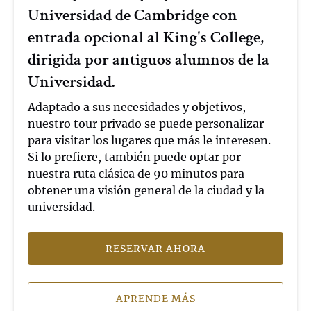
Universidad de Cambridge con
con
entrada
entrada opcional al King's College,
opcional
dirigida por antiguos alumnos de la
al
Universidad.
King's
College,
Adaptado a sus necesidades y objetivos,
dirigida
nuestro tour privado se puede personalizar
por
para visitar los lugares que más le interesen.
antiguos
Si lo prefiere, también puede optar por
alumnos
nuestra ruta clásica de 90 minutos para
de
obtener una visión general de la ciudad y la
la
universidad.
Universidad.
RESERVAR AHORA
APRENDE MÁS