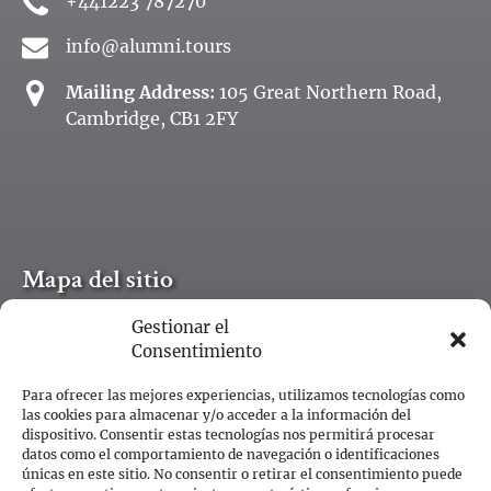
+441223 787270
info@alumni.tours
Mailing Address:
105 Great Northern Road,
Cambridge, CB1 2FY
Mapa del sitio
Gestionar el
Inicio
Consentimiento
Excursiones por Cambridge
Tarjetas regalo
Para ofrecer las mejores experiencias, utilizamos tecnologías como
Empleos
las cookies para almacenar y/o acceder a la información del
dispositivo. Consentir estas tecnologías nos permitirá procesar
Todos los blogs
datos como el comportamiento de navegación o identificaciones
Contacto
únicas en este sitio. No consentir o retirar el consentimiento puede