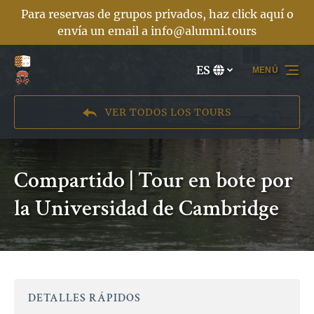
Para reservas de grupos privados, haz click aquí o
Saltar a la navegación principal
Saltar al contenido
Saltar al pie de página
envía un email a
info@alumni.tours
ES
MENÚ
Selecciona
tu
idioma
VER TODOS LOS TOURS
Compartido | Tour en bote por
la Universidad de Cambridge
DETALLES RÁPIDOS