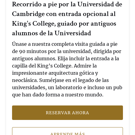
Recorrido a pie por la Universidad de
con
Cambridge con entrada opcional al
entrada
opcional
King's College, guiado por antiguos
al
alumnos de la Universidad
King's
College,
Únase a nuestra completa visita guiada a pie
guiado
de 90 minutos por la universidad, dirigida por
por
antiguos alumnos. Elija incluir la entrada a la
antiguos
capilla del King’s College. Admire la
alumnos
impresionante arquitectura gótica y
de
neoclásica. Sumérjase en el legado de las
la
universidades, un laboratorio e incluso un pub
Universidad
que han dado forma a nuestro mundo.
RESERVAR AHORA
APRENDE MÁS