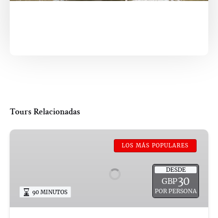
Tours Relacionadas
Recorrido
a
LOS MÁS POPULARES
pie
por
DESDE
30
GBP
la
POR PERSONA
90 MINUTOS
Universidad
de
Cambridge