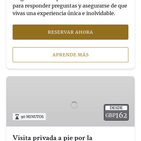
para responder preguntas y asegurarse de que
vivas una experiencia única e inolvidable.
RESERVAR AHORA
APRENDE MÁS
Visita
privada
a
pie
DESDE
por
162
GBP
90 MINUTOS
la
Universidad
de
Visita privada a pie por la
Cambridge