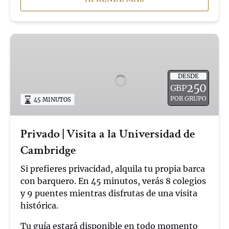
Privado
|
Visita
a
DESDE
250
GBP
la
POR GRUPO
45 MINUTOS
Universidad
de
Cambridge
Privado | Visita a la Universidad de
Cambridge
Si prefieres privacidad, alquila tu propia barca
con barquero. En 45 minutos, verás 8 colegios
y 9 puentes mientras disfrutas de una visita
histórica.
Tu guía estará disponible en todo momento