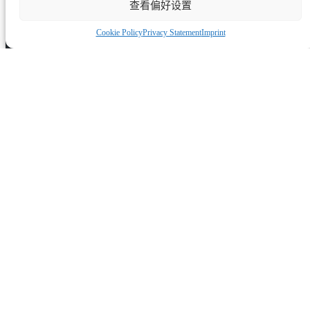
查看偏好设置
Cookie Policy
Privacy Statement
Imprint
CAPTCHA
网站地图
首页
剑桥打靶之旅
购买礼品卡
博客
工作机会
联系方式
我们的合作伙伴