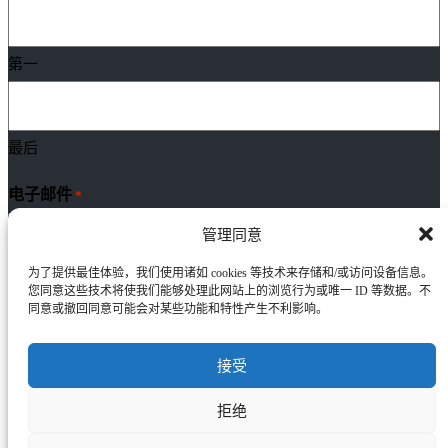
第一
最后
电子邮件
*
管理同意
为了提供最佳体验，我们使用诸如 cookies 等技术来存储和/或访问设备信息。
您同意这些技术将使我们能够处理此网站上的浏览行为或唯一 ID 等数据。不
评论
*
同意或撤回同意可能会对某些功能和特性产生不利影响。
接受
拒绝