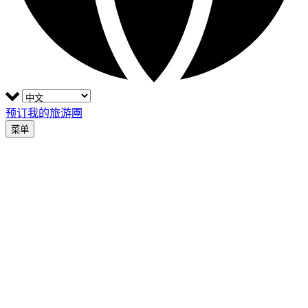
预订我的旅游圑
菜单