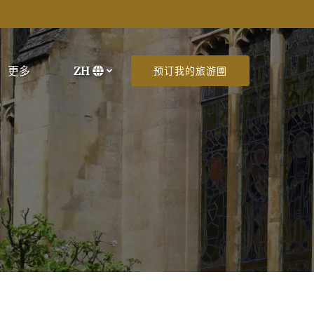
Open More
更多
ZH
预订我的旅游圑
Menu
选
择
您
的
语
言