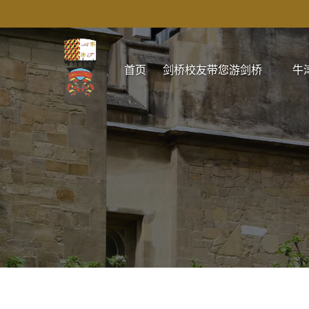
跳转到主导航
跳转到内容
跳转到注脚
Open 剑桥校友带您游剑桥 Menu
首页
剑桥校友带您游剑桥
牛