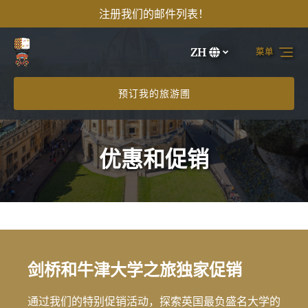
注册我们的邮件列表！
跳转到主导航
跳转到内容
跳转到注脚
ZH
菜单
选
择
您
预订我的旅游圑
的
语
言
优惠和促销
剑桥和牛津大学之旅独家促销
通过我们的特别促销活动，探索英国最负盛名大学的