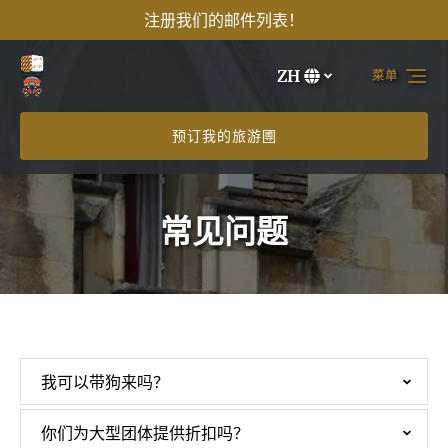
注册我们的邮件列表！
跳转到主导航
跳转到内容
跳转到注脚
ZH
菜单
选
择
您
预订我的旅游圑
的
语
言
常见问题
我可以带狗来吗？
你们为大型团体提供折扣吗？