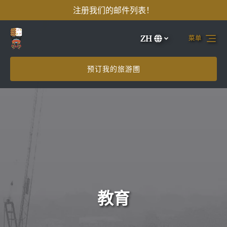
注册我们的邮件列表！
跳转到主导航
跳转到内容
跳转到注脚
ZH
菜单
选
择
您
预订我的旅游圑
的
语
言
教育