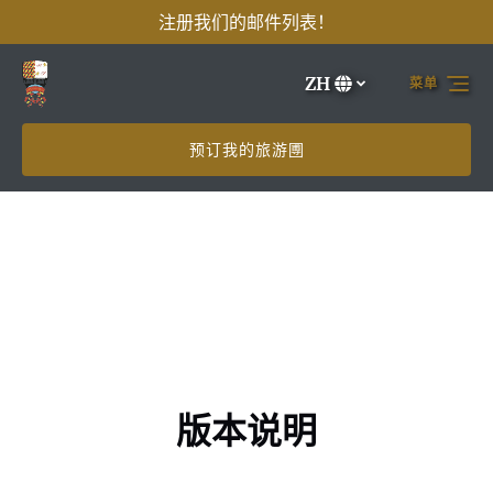
注册我们的邮件列表！
跳转到主导航
跳转到内容
跳转到注脚
ZH
菜单
选
择
您
预订我的旅游圑
的
语
言
版本说明