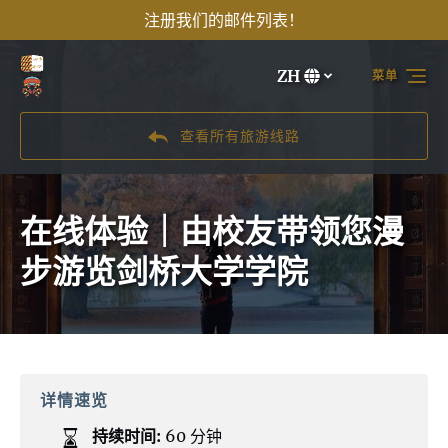
注册我们的邮件列表！
跳转到主导航
跳转到内容
跳转到注脚
ZH
菜单
选
择
您
查看所有旅游线路
的
语
言
在线体验｜由校友带领您漫
步游览剑桥大学学院
详情速览
持续时间:
60 分钟