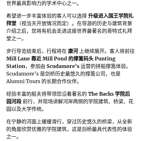
世界最具影响力的学术中心之一。
希望进一步丰富体验的客人可以选择
升级进入国王学院礼
拜堂
（视当天开放情况而定）。在导游的历史与建筑背景
介绍之后，您将有机会走进这座世界最著名的哥特式礼拜
堂之一。
步行导览结束后，行程将在
康河
上继续展开。客人将前往
Mill Lane 靠近 Mill Pond 的撑篙码头 Punting
Station
，参加由
Scudamore’s
运营的拼船撑篙体验。
Scudamore’s 是剑桥历史最悠久的撑篙公司，也是
Alumni Tours 的长期合作伙伴。
经验丰富的船夫将带领您沿着著名的
The Backs 学院后
园河段
前行，并现场讲解河岸两侧的学院建筑、桥梁、花
园以及大学传统。
在宁静的河面上缓缓滑行，穿过历史悠久的桥梁，从全新
的角度欣赏优雅的学院建筑，这是剑桥最具代表性的体验
之一。