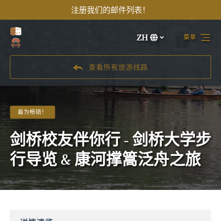
注册我们的邮件列表！
跳转到主导航
跳转到内容
跳转到注脚
ZH
菜单
选
择
您
查看所有旅游线路
的
语
言
最为畅销！
剑桥校友伴你行 - 剑桥大学步
行导览 & 康河撑篙泛舟之旅