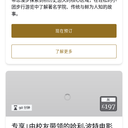
带您漫步探索剑桥历史悠久的核心区域，在轻松的小
步
团步行游览中了解著名学院、传统与鲜为人知的故
行
事。
导
览
（与
现在预订
他
人
共
了解更多
享
一
位
专
导
享
游）
|
由
从
校
197
£
90 分钟
友
带
领
专享 | 由校友带领的哈利·波特电影