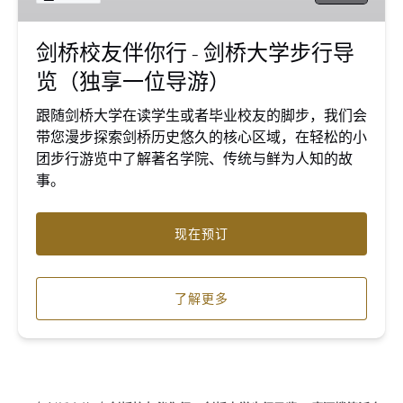
行
-
剑桥校友伴你行 - 剑桥大学步行导
剑
览（独享一位导游）
桥
大
跟随剑桥大学在读学生或者毕业校友的脚步，我们会
学
带您漫步探索剑桥历史悠久的核心区域，在轻松的小
步
团步行游览中了解著名学院、传统与鲜为人知的故
行
事。
导
览
（独
现在预订
享
一
位
了解更多
导
游）