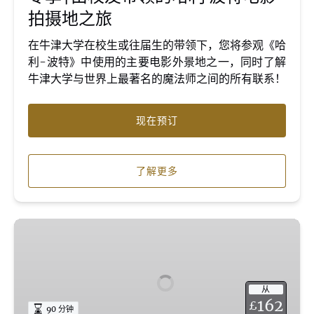
的
拍摄地之旅
哈
利
在牛津大学在校生或往届生的带领下，您将参观《哈
·
利-波特》中使用的主要电影外景地之一，同时了解
波
牛津大学与世界上最著名的魔法师之间的所有联系！
特
电
影
现在预订
拍
摄
地
了解更多
之
旅
剑
桥
校
友
从
伴
162
£
90 分钟
你