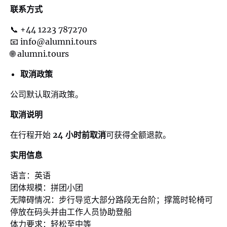
联系方式
📞 +44 1223 787270
📧
info@alumni.tours
🌐 alumni.tours
取消政策
公司默认取消政策。
取消说明
在行程开始
24 小时前取消
可获得全额退款。
实用信息
语言：英语
团体规模：拼团小团
无障碍情况：步行导览大部分路段无台阶；撑篙时轮椅可
停放在码头并由工作人员协助登船
体力要求：轻松至中等