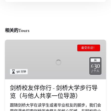
相关的Tours
剑
桥
最受欢迎！
校
友
从
30
£
伴
/ 个人
90 分钟
你
行
-
剑桥校友伴你行 - 剑桥大学步行导
剑
览（与他人共享一位导游）
桥
大
跟随剑桥大学在读学生或者毕业校友的脚步，我们会
学