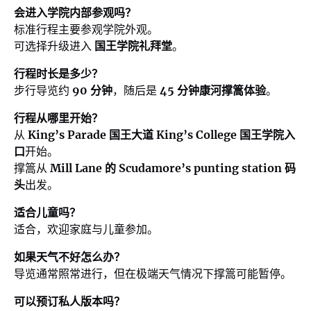
会进入学院内部参观吗？
标准行程主要参观学院外观。
可选择升级进入
国王学院礼拜堂
。
行程时长是多少？
步行导览约
90 分钟
，随后是
45 分钟康河撑篙体验
。
行程从哪里开始？
从
King’s Parade 国王大道 King’s College 国王学院入
口
开始。
撑篙从
Mill Lane 的 Scudamore’s punting station 码
头
出发。
适合儿童吗？
适合，欢迎家庭与儿童参加。
如果天气不好怎么办？
导览通常照常进行，但在极端天气情况下撑篙可能暂停。
可以预订私人版本吗？